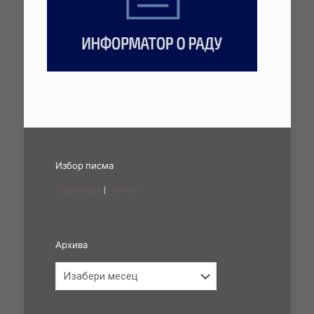
Избор писма
Ћирилица
|
Latinica
Архива
Архива