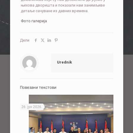
њихова дворишта и показали нам занимљиве
детаље сачуване из давних времена.
Фото галерија
Дели
Urednik
Повезани текстови
26. јун 2026.