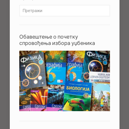
Обавештење о почетку
спровођења избора уџбеника