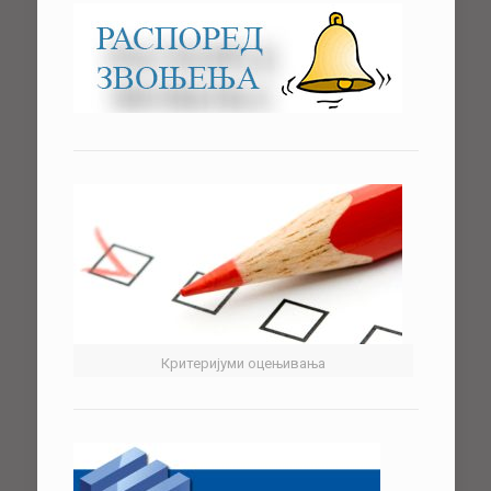
Критеријуми оцењивања