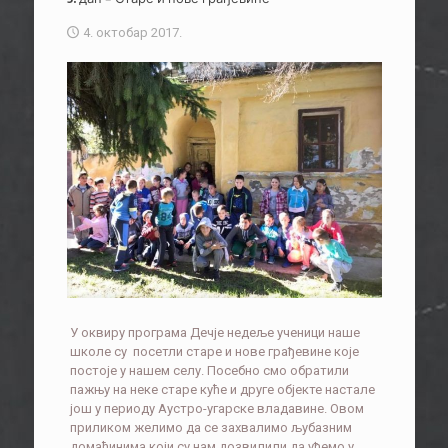
4. октобар 2017.
У оквиру програма Дечје недеље ученици наше
школе су посетли старе и нове грађевине које
постоје у нашем селу. Посебно смо обратили
пажњу на неке старе куће и друге објекте настале
још у периоду Аустро-угарске владавине. Овом
приликом желимо да се захвалимо љубазним
домаћинима који су нам дозвилили да уђемо у