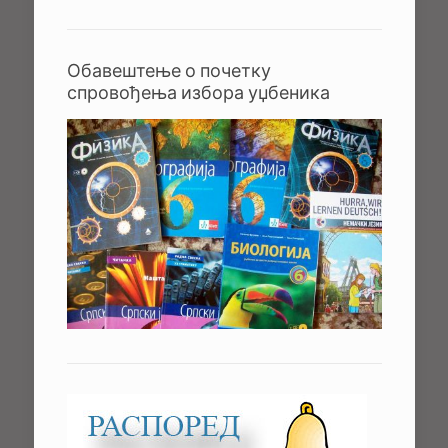
Обавештење о почетку
спровођења избора уџбеника