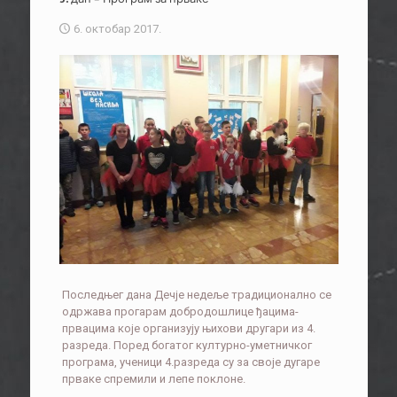
6. октобар 2017.
Последњег дана Дечје недеље традиционално се
одржава прогарам добродошлице ђацима-
првацима које организују њихови другари из 4.
разреда. Поред богатог културно-уметничког
програма, ученици 4.разреда су за своје дугаре
прваке спремили и лепе поклоне.