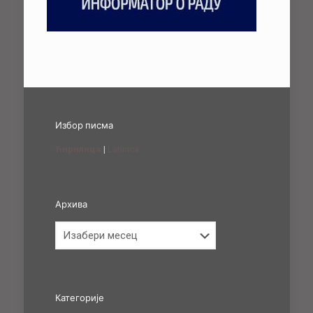
Избор писма
Ћирилица
|
Latinica
Архива
Архива
Категорије