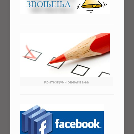
Критеријуми оцењивања