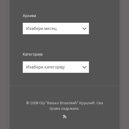
Архива
Архива
Категорије
Категорије
© 2008 ОШ ''Вељко Влаховић'' Крушчић. Сва
права задржана.