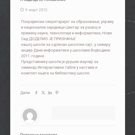
9. март 2012.
Покрајински секретаријат за образовање, управу
и националне заједнице Центар за развој и
примену науке, технологије и информатике, Нови
Сад ДОДЕЛИО ЈЕ ПРИЗНАЊЕ
нашој школи за одличан школски сајт, у оквиру
акције Дани информатике у школама Војводине
2011. године.
Представнику школе је урушен ваучер за
семинар Интерактивне табле у настави и
комплет књига за библиотеку школе.
Дели
Повезани текстови