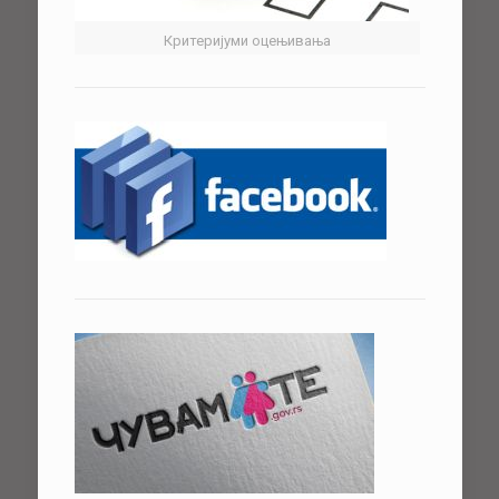
Критеријуми оцењивања