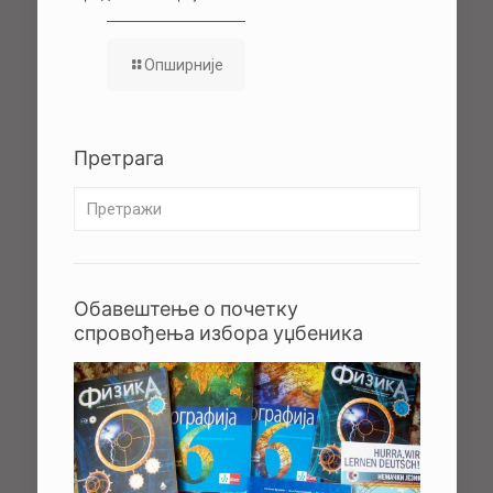
Опширније
Претрага
Обавештење о почетку
спровођења избора уџбеника