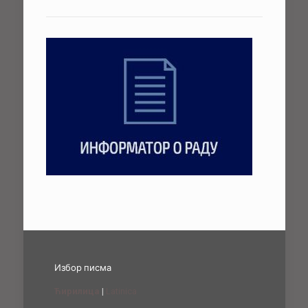
Избор писма
Ћирилица
|
Latinica