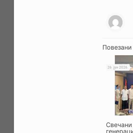
Повезани
26. јун 2026.
Свечани 
генераци