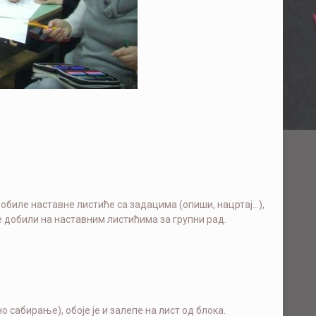
добиле наставне листиће са задацима (опиши, нацртај…),
ке добили на наставним листићима за групни рад.
 сабирање), обоје је и залепе на лист од блока.