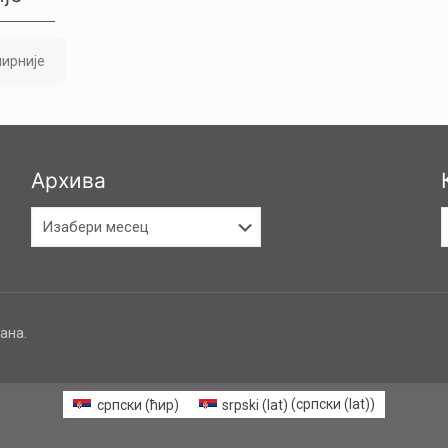
ирније
Архива
Архива
К
ана.
српски (ћир)
srpski (lat)
(
српски (lat)
)