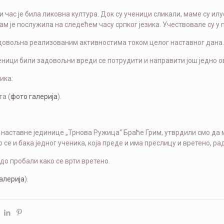
 час је била ликовна култура. Док су ученици сликали, маме су илу
ам је послужила на следећем часу српког језика. Учествовале су 
довољна реализованим активностима током целог наставног дана.
еници били задовољни вреди се потрудити и направити још једно 
ика:
а (
фото галерија
).
наставне јединице „Трнова Ружица“ Браће Грим, утврдили смо да 
 се и бака једног ученика, која преде и има преслицу и вретено, ра
до пробали како се врти вретено.
алерија
).