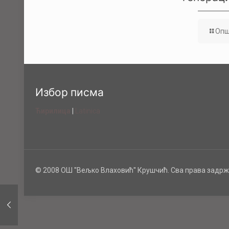
Опш
Избор писма
Ћирилица
|
Latinica
© 2008 ОШ ''Вељко Влаховић'' Крушчић. Сва права задрж