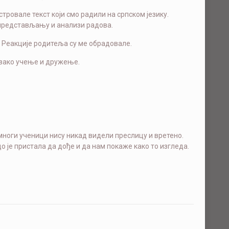
стровале текст који смо радили на српском језику.
у представљању и анализи радова.
 Реакције родитеља су ме обрадовале.
овако учење и дружење.
многи ученици нису никад видели преслицу и вретено.
до је пристала да дође и да нам покаже како то изгледа.