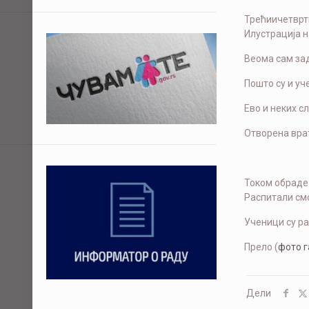
Трећиичетврти
Илустрација н
Веома сам за
Пошто су и уч
Ево и неких сл
Отворена врат
Током обраде 
Распитали смо
Ученици су ра
Прело (
фото г
Дели