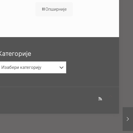
Опширније
Категорије
атегорије