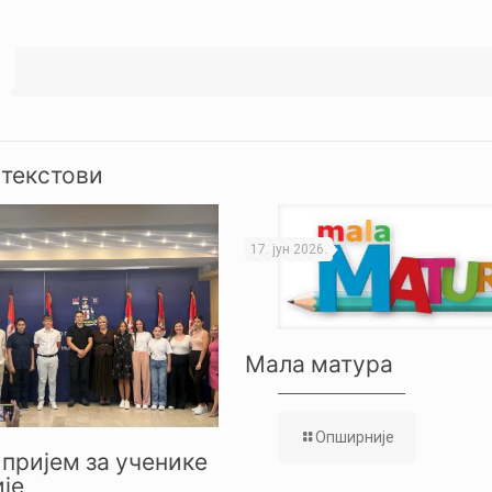
 текстови
17. јун 2026.
Мала матура
Опширније
пријем за ученике
је