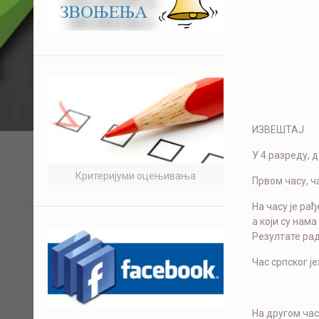
ИЗВЕШТАЈ
У 4.разреду, 
Критеријуми оцењивања
Првом часу, ч
На часу је ра
а који су нам
Резултате рад
Час српског је
На другом час