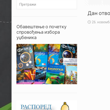
Дан отво
26. новемб
Обавештење о почетку
спровођења избора
уџбеника