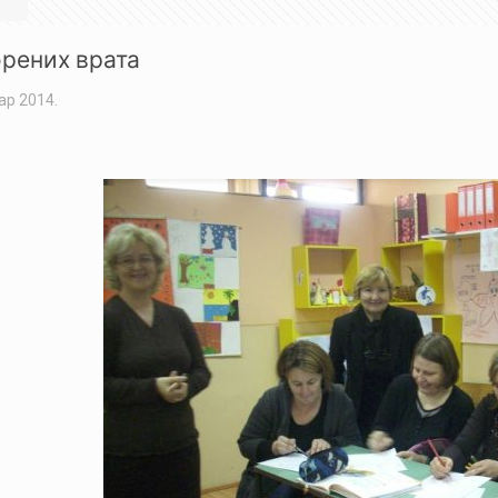
рених врата
ар 2014.