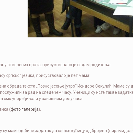
дану отворених врата, присуствовало је седам родитеља.
асу српског језика, присуствовало је пет мама:
ђена обрада текста „Позно јесење јутро“ Исидоре Секулић. Маме су 
а послужили за рад на следећем часу. Ученици су исте такве задат
а смо упоређивали у завршном делу часа.
зика (
фото галерија
).
у су маме добиле задатак да сложе кућицу од бројева (пирамидално