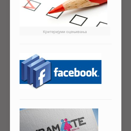
Критеријуми оцењивања