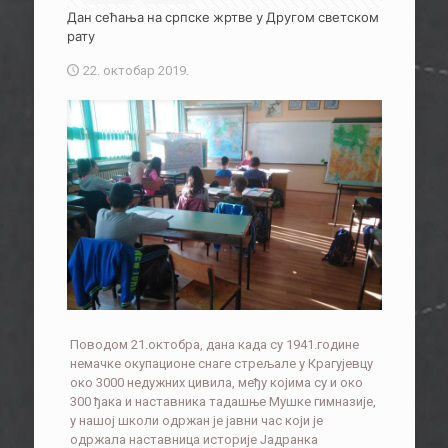
Дан сећања на српске жртве у Другом светском
рату
22. октобар 2019.
Поводом 21.октобра, дана када су 1941.године
немачке окупационе снаге стрељале у Крагујевцу
око 3000 недужних цивила, међу којима су и око
300 ђака и наставника тадашње Мушке гимназије,
у нашој школи одржан је јавни час који је
одржала наставница историје Јадранка