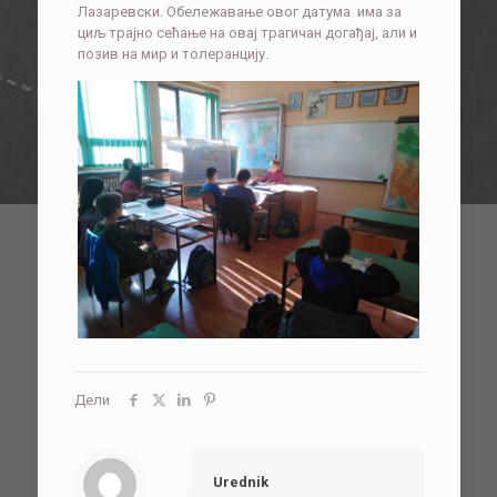
Лазаревски. Обележавање овог датума има за
циљ трајно сећање на овај трагичан догађај, али и
позив на мир и толеранцију.
Дели
Urednik