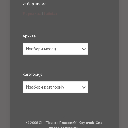
Избор писма
Ћирилица
|
Latinica
Архива
Архива
Категорије
Категорије
© 2008 ОШ ''Вељко Влаховић'' Крушчић. Сва