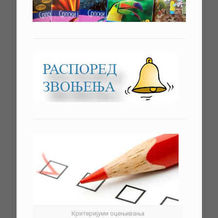
Критеријуми оцењивања