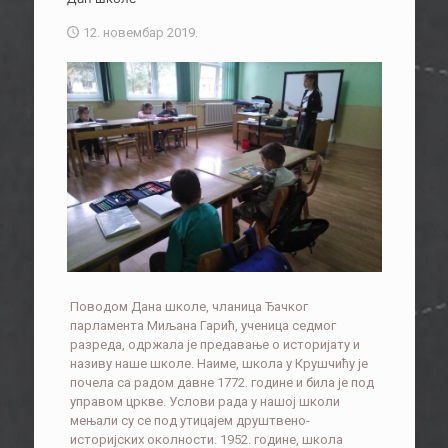
12. новембар 2019.
Поводом Дана школе, чланица Ђачког
парламента Миљана Гарић, ученица седмог
разреда, одржала је предавање о историјату и
називу наше школе. Наиме, школа у Крушчићу је
почела са радом давне 1772. године и била је под
управом цркве. Услови рада у нашој школи
мењали су се под утицајем друштвено-
историјских околности. 1952. године, школа