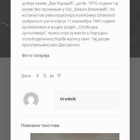
добија назив ,,Вук Караџић“, да би 1975. године тај
назив био промењен у ОШ ,,Вељко Влаховић“, по
истакнутом револуционару и учеснику Шпанског
грађанског рата који је 11.новембра 1941.године
организовао и водио радио ,,Слободна
Југославија“, преко које су вести о Народно-
ослободилачкој борби ишле у свет. Тај датум
прослављамо као Дан школе.
Фото галерија
Дели
Urednik
Повезани текстови