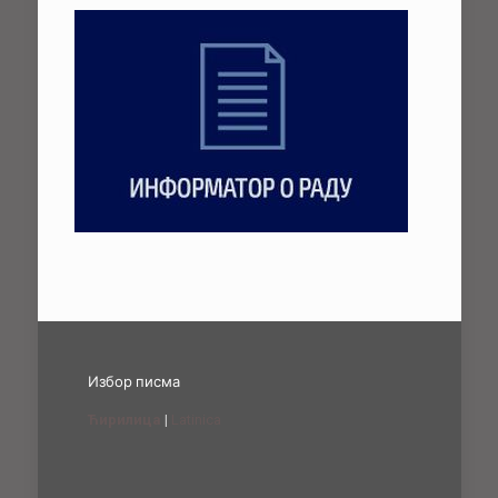
Избор писма
Ћирилица
|
Latinica