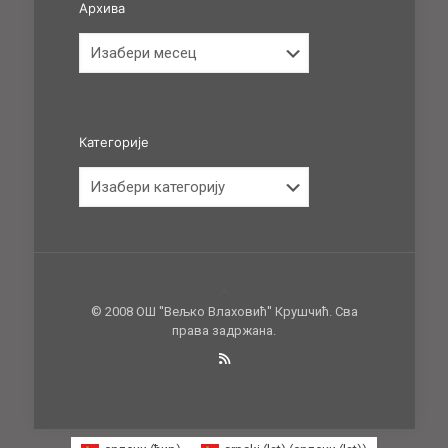
Архива
Архива
Категорије
Категорије
© 2008 ОШ ''Вељко Влаховић'' Крушчић. Сва
права задржана.