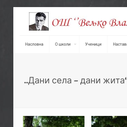
Насловна
О школи
Ученици
Настав
..Дани села – дани жита“