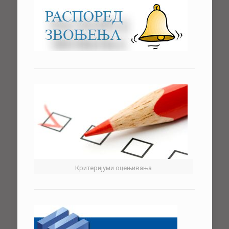
Критеријуми оцењивања