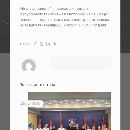
Ивана Јовановић, носилац диплома са
републичких такмичења из историје, на којима је
успешно представљала нашу школу, проглашена
је за ђака генерације у школској 2010/11. години.
Дели
Повезани текстови
26. јун 2026.