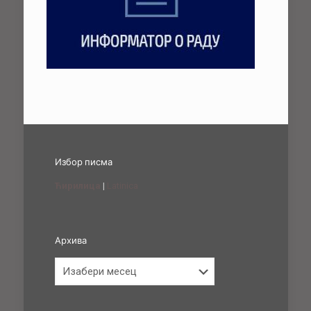
Избор писма
Ћирилица
|
Latinica
Архива
Архива