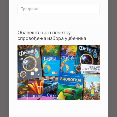
Обавештење о почетку
спровођења избора уџбеника