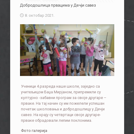
Добродошлица првацима у Дечји савез
8. октобар 2021.
Ученици 4.разреда наше школе, заједно са
учитељицом Баџа Мирјаном, припремили су
културно -забавни програм за своје другаре –
прваке. На тај начин су им пожелели успешан
почетак школовања и добродошлицу у Дечји
савез. На крају су четвртаци своје другаре-
прваке обрадовали лепим поклонима.
Фото галерија