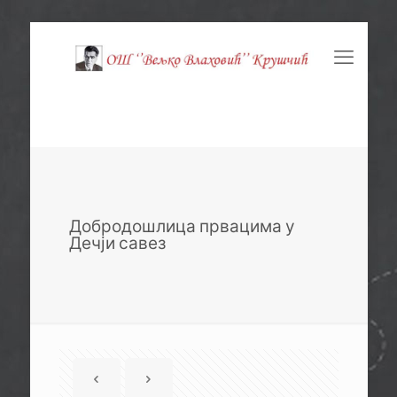
Добродошлица првацима у
Дечји савез