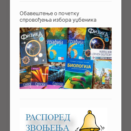
Обавештење о почетку
спровођења избора уџбеника