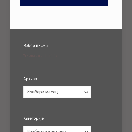
Избор писма
Ћирилица
|
Latinica
Архива
Архива
Категорије
Категорије