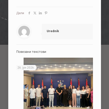
Дели
Urednik
Повезани текстови
26. јун 2026.