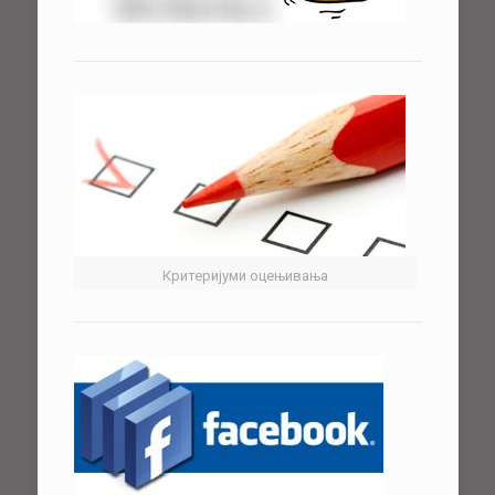
Критеријуми оцењивања