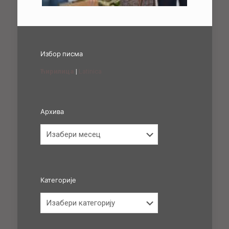
Избор писма
Ћирилица
|
Latinica
Архива
Архива
Категорије
Категорије