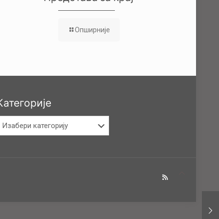
Опширније
Категорије
атегорије