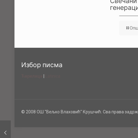
Свечани 
генераци
Опш
Избор писма
Ћирилица
|
Latinica
© 2008 ОШ ''Вељко Влаховић'' Крушчић. Сва права задрж