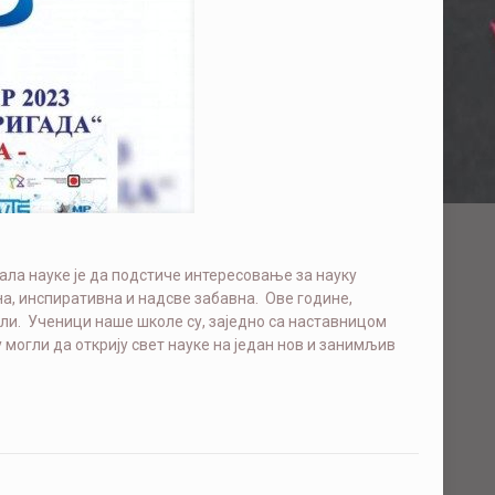
а науке је да подстиче интересовање за науку
а, инспиративна и надсве забавна. Ове године,
Кули. Ученици наше школе су, заједно са наставницом
 могли да открију свет науке на један нов и занимљив