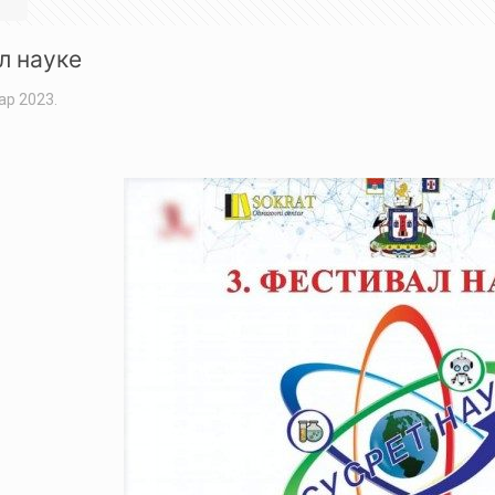
л науке
ар 2023.