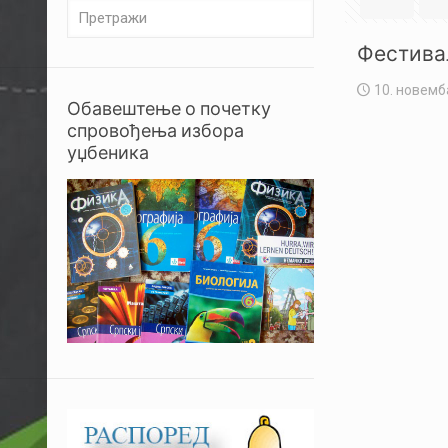
Фестива
10. новемб
Обавештење о почетку
спровођења избора
уџбеника