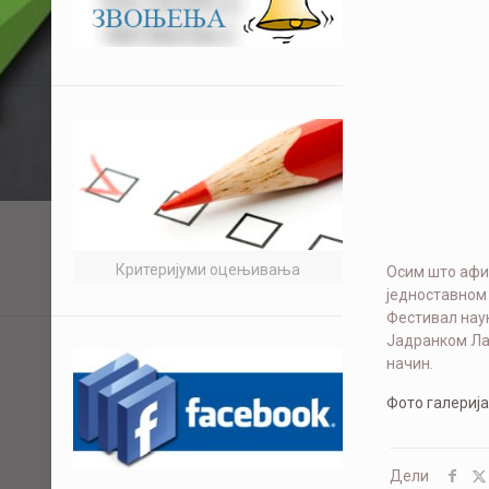
Критеријуми оцењивања
Осим што афи
једноставном 
Фестивал наук
Јадранком Лаз
начин.
Фото галерија
Дели