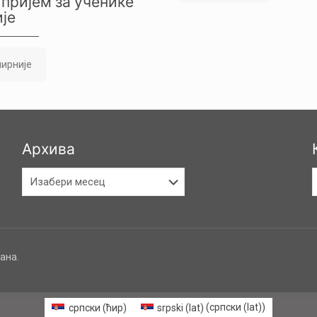
пријем за ученике
је
ирније
Архива
Архива
К
ана.
српски (ћир)
srpski (lat)
(
српски (lat)
)