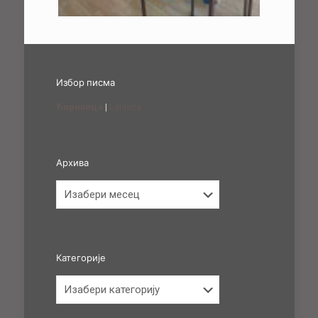
Избор писма
Ћирилица
|
Latinica
Архива
Архива
Категорије
Категорије