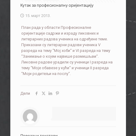
Кутак за професионалну оријентацију
15. март 2013.
План рада у области Професионалне
оријентације садржи и израду ликовних и
литерарних радова ученика на одређене теме.
Приказани су литерарни радови ученика V
разреда на тему “Мој хоби“ и VI разреда на тему
“Занимање о којем највише размишљам“.
Ликовне радове урадили су ученици I разреда на
тему “Моје обавезе у кући“ и ученици II разреда
“Моји родитељи на послу“.
Дели
Повезани текстови