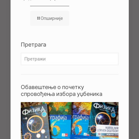
Опширније
Претрага
Обавештење о почетку
спровођења избора уџбеника