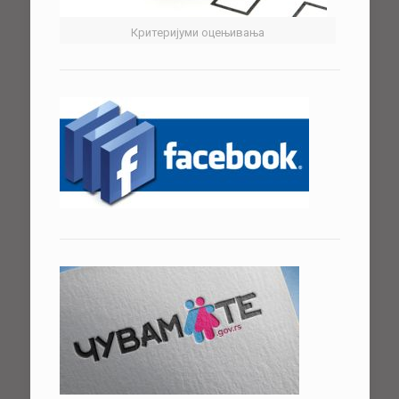
Критеријуми оцењивања