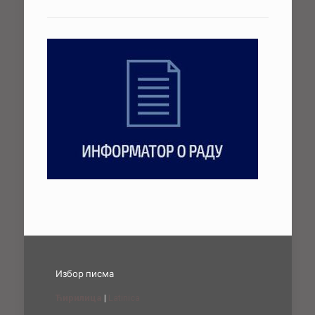
Избор писма
Ћирилица
|
Latinica