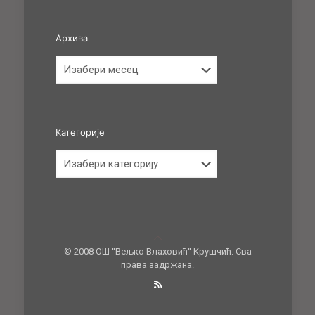
Архива
Архива
Категорије
Категорије
© 2008 ОШ ''Вељко Влаховић'' Крушчић. Сва
права задржана.