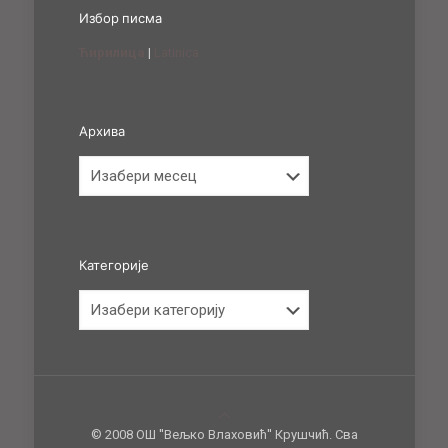
Избор писма
Ћирилица
|
Latinica
Архива
Архива
Категорије
Категорије
© 2008 ОШ ''Вељко Влаховић'' Крушчић. Сва