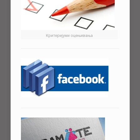
Критеријуми оцењивања