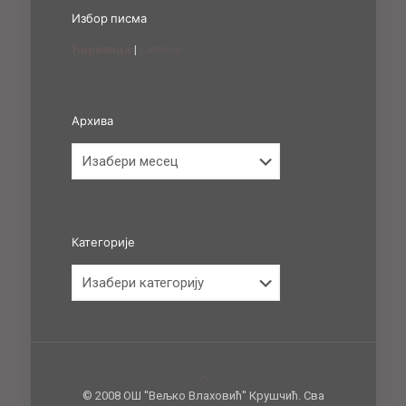
Избор писма
Ћирилица
|
Latinica
Архива
Архива
Категорије
Категорије
© 2008 ОШ ''Вељко Влаховић'' Крушчић. Сва