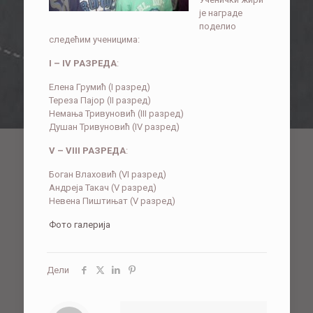
је награде
поделио
следећим ученицима:
I – IV РАЗРЕДА
:
Елена Грумић (I разред)
Тереза Пајор (II разред)
Немања Тривуновић (III разред)
Душан Тривуновић (IV разред)
V – VIII РАЗРЕДА
:
Боган Влаховић (VI разред)
Андреја Такач (V разред)
Невена Пиштињат (V разред)
Фото галерија
Дели