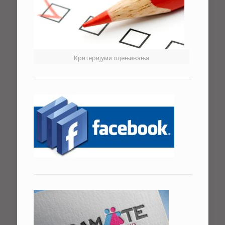
Критеријуми оцењивања