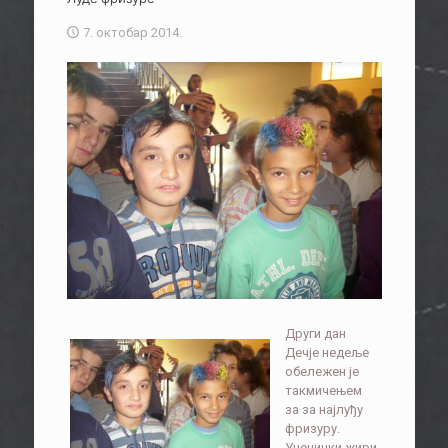
7. октобар 2014.
Други дан
Дечје недеље
обележен је
такмичењем
за за најлуђу
фризуру.
Ученички жири