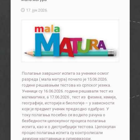
17. јун 2026.
Полагање завршног испита за ученике осмог
разреда ( мала матура) почело је 15.06.2026.
године решавањем тестова из српског језика.
Ученици су 16.06.2026. године решавали тест из
математике, а 17.06.2026 , тест из физике, хемије,
географије, историје и биологије – у зависности
који је предмет ученик предходно одабрао. У
току полагања посебно се водило рачуна о
безбедности целокупног процеса полагања
испита, као и о дистрибуцији тестова. Целокупан
процес полагања испита су контролисали
дежурни наставници и супервизори.