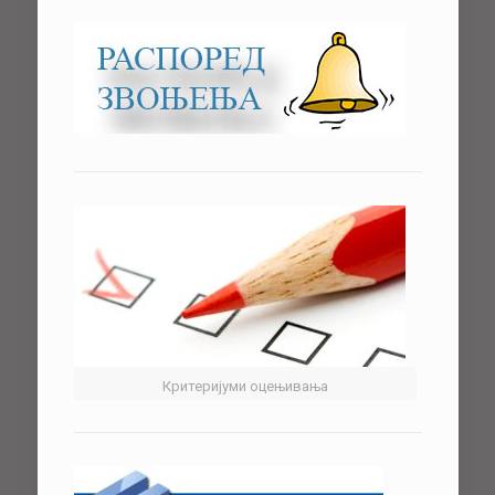
Критеријуми оцењивања