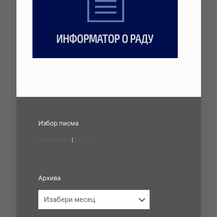
Избор писма
Ћирилица
|
Latinica
Архива
Архива