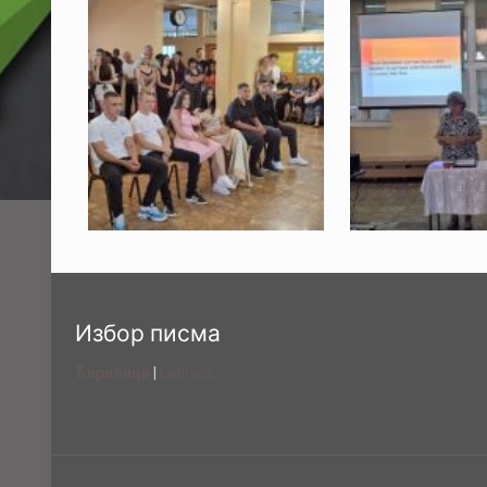
Избор писма
Ћирилица
|
Latinica