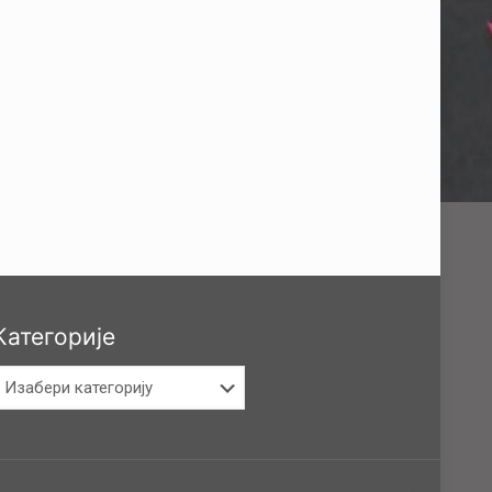
Категорије
атегорије