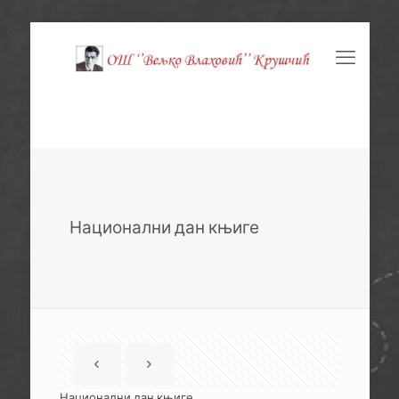
Национални дан књиге
Национални дан књиге