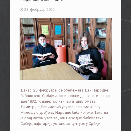
28. фебруар 2022.
Данас, 28. фебруара, се обележава Дан Народне
библиотеке Србије и Национални дан књиге. На тај
дан 1832. године, политичар и дипломата
Димитрије Давидовић упутио је писмо кнезу
Милошу о уређењу Народне библиотеке. Тако да
је овај датум узет за Дан Народне библиотеке
Србије, најстарије установе културе у Србији.