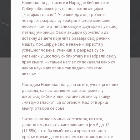
Национални дан књиге и Народне библиотеке
Србије обележен је у нашој школи акцијом
,,Читајмо гласно!“. Ученици другог, трећег и
четвртог разреда су изабрали своје омиљене
песме и приче и читали својим другарима у нашој
летњој учионици. Овом акцијом су желели да
истакну да дете које чита развија свој речник,
машту, проширује своје знање и израста у
успешног човека. Ученици 1. разреда су се
учланили у школску библиотеку и изабрали своју
прву књигу. Читањем наглас су показали како су
након научених слова савладали почетно
читање.
Поводом Националног дана књиге, ученици виших
разреда, са наставником српског језика, у
школској библиотеци, организовали су акцију
„Читајмо гласно“, са слоганом: Кад отвориш
књигу, отвори се срце.
Читање наглас омиљених стихова, цитата,
делова омиљених књига започело је у 5 до 12
(11.55h), што би симболички представљало
крајње време да се окренемо неговању књиге и