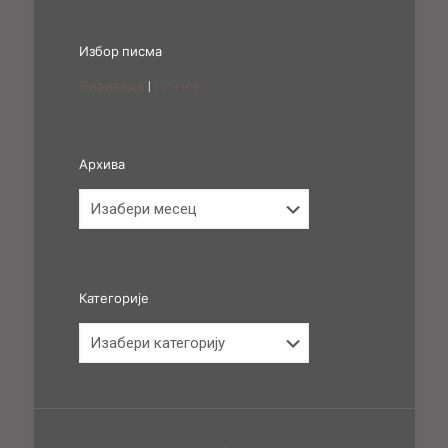
Избор писма
Ћирилица
|
Latinica
Архива
Архива
Категорије
Категорије