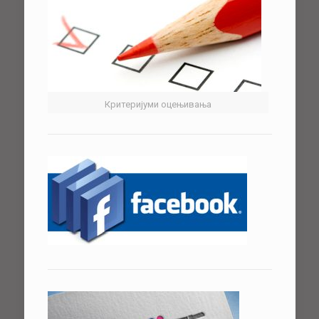
Критеријуми оцењивања