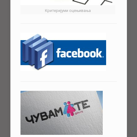
Критеријуми оцењивања