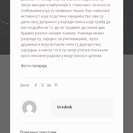
своје емоције и импресије о томе како се носе са
осећањима која су превише тешка. Као завршна
активност која подстиче заједништво сви су
дали свој допринос у изради паноа који треба да
нас подсећа на то да се трудимо да сваки дан
будемо разлог нечијег осмеха. Ученици нижих
разреда су, заједно са учитељицама, кроз
дружење и игру истакли лепоту другарства,
сарадње, а након тога су своје утиске показали
кроз ликовне радове у виду паноа и цртежа.
Фото галерија
Дели
Urednik
Повезани текстови