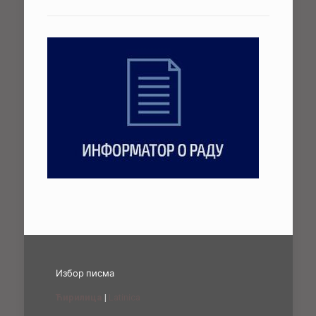
Избор писма
Ћирилица
|
Latinica