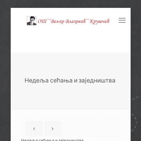
Недеља сећања и заједништва
Недеља сећања и заједништва