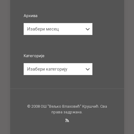
Архива
Архива
Категорије
Категорије
© 2008 ОШ ''Вељко Влаховић'' Крушчић. Сва
права задржана.