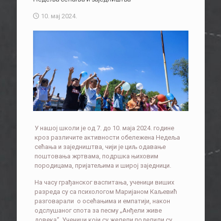
10. мај 2024.
У нашој школи је од 7. до 10. маја 2024. године
кроз различите активности обележена Недеља
сећања и заједништва, чији је циљ одавање
поштовања жртвама, подршка њиховим
породицама, пријатељима и широј заједници.
На часу грађанског васпитања, ученици виших
разреда су са психологом Маријаном Каљевић
разговарали о осећањима и емпатији, након
одслушаног спота за песму „Анђели живе
довека“. Ученици који су желели поделили су