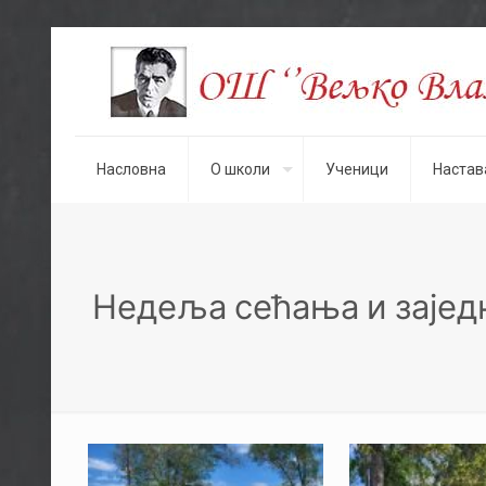
Насловна
О школи
Ученици
Настав
Недеља сећања и заједни