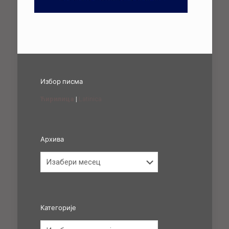
Избор писма
Ћирилица
|
Latinica
Архива
Архива
Категорије
Категорије