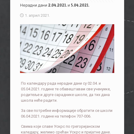
Нерадни дани 2.04.2021. и 5.04.2021.
1. април 2021.
По календару рада нерадни дани су 02.04. и
05.04.2021. године те обавештавам све ученуике,
родитеље и друге сараднике школе, да тих дана
школа неће радити.
За све потребне информације обратити се школи
06.04.2021. године на телефон 707-006.
Свима који славе Ускрс по грегоријанском
каледару, желимо срећан Ускрс и пријатне дане.