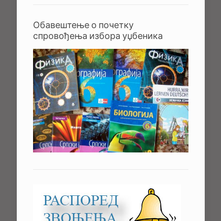
Обавештење о почетку
спровођења избора уџбеника