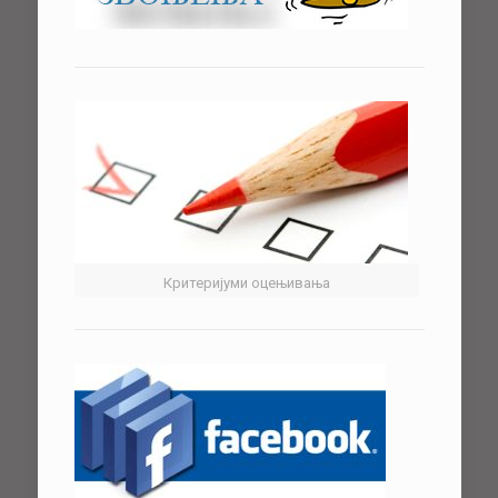
Критеријуми оцењивања