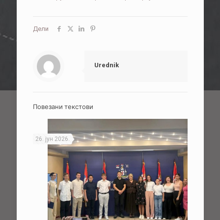
Дели
Urednik
Повезани текстови
26. јун 2026.