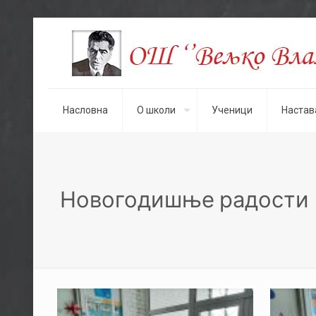
Насловна
О школи
Ученици
Настав
Новогодишње радости