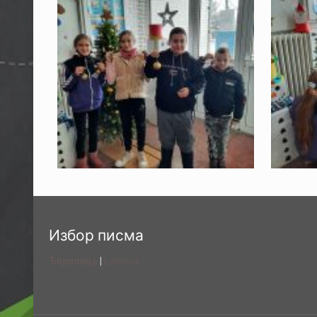
Избор писма
Ћирилица
|
Latinica