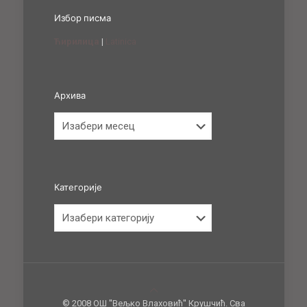
Избор писма
Ћирилица
|
Latinica
Архива
Архива
Категорије
Категорије
© 2008 ОШ ''Вељко Влаховић'' Крушчић. Сва