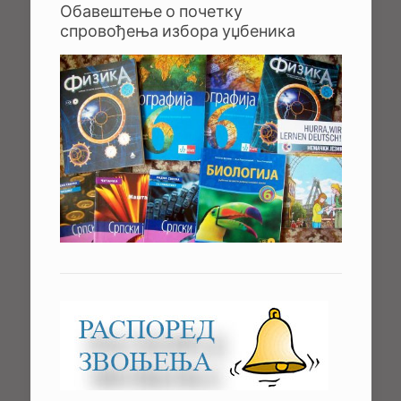
Обавештење о почетку
спровођења избора уџбеника