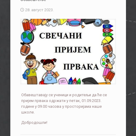
28. август 2023.
Обавештавају се ученици и родитељи да ће се
пријем првака одржати у петак, 01.09.2023.
године у 09.00 часова у просторијама наше
школе.
Добродошли!