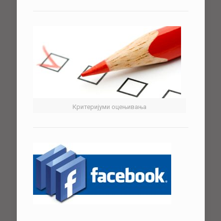
Критеријуми оцењивања