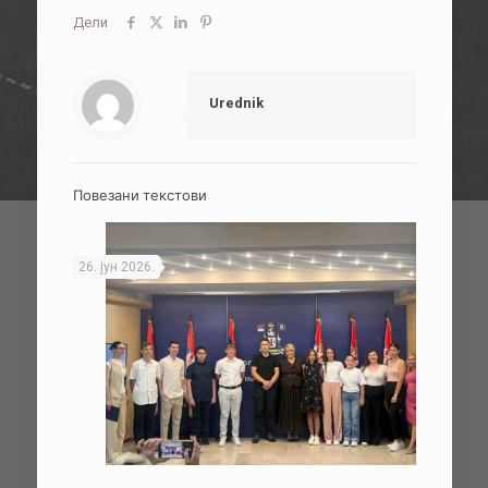
Дели
Urednik
Повезани текстови
26. јун 2026.