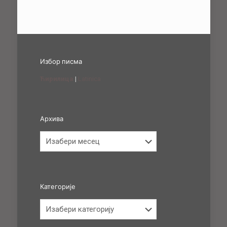
Избор писма
Ћирилица
|
Latinica
Архива
Архива
Категорије
Категорије