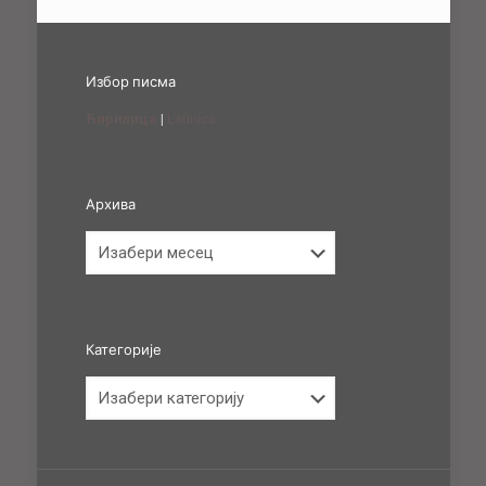
Избор писма
Ћирилица
|
Latinica
Архива
Архива
Категорије
Категорије