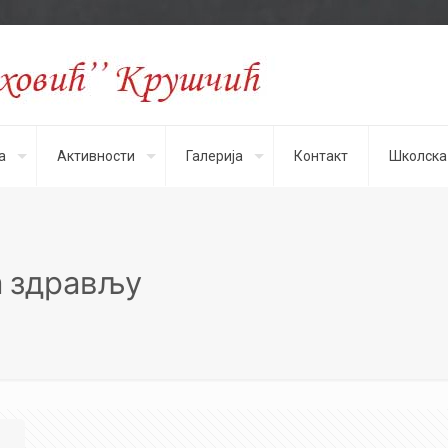
а
Активности
Галерија
Контакт
Школска
а здрављу