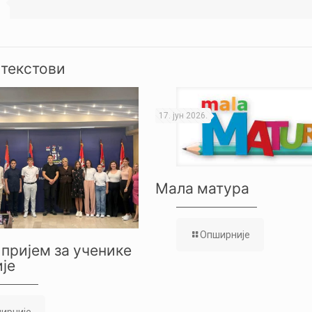
 текстови
17. јун 2026.
Мала матура
Опширније
пријем за ученике
је