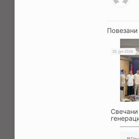
Повезани
26. јун 2026.
Свечани 
генераци