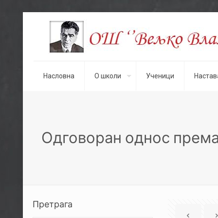
Насловна
О школи
Ученици
Настав
Одговоран однос прем
Претрага