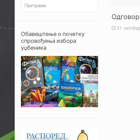
Одговор
21. октобар
Обавештење о почетку
спровођења избора
уџбеника