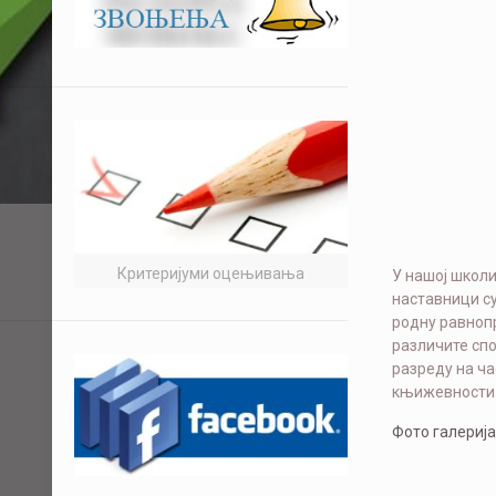
Критеријуми оцењивања
У нашој школ
наставници су
родну равнопр
различите спо
разреду на ча
књижевности
Фото галерија