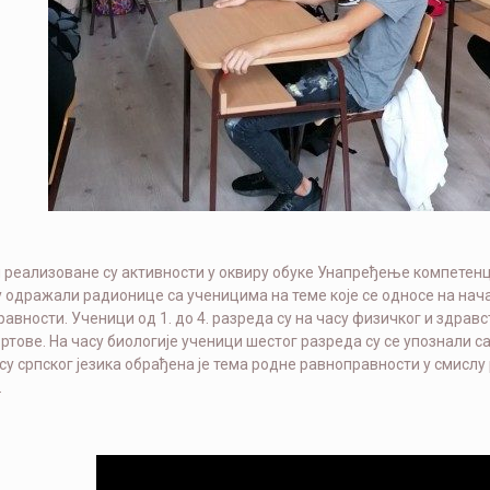
и реализоване су активности у оквиру обуке Унапређење компетен
 одражали радионице са ученицима на темe које се односе на нача
авности. Ученици од 1. до 4. разреда су на часу физичког и здрав
ртове. На часу биологије ученици шестог разреда су се упознали 
су српског језика обрађена је тема родне равноправности у смислу
.