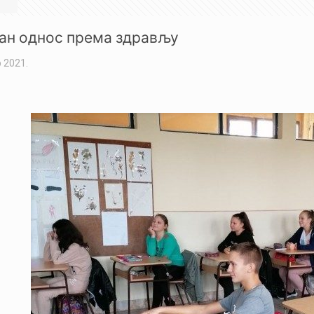
ан однос према здрављу
 2021.