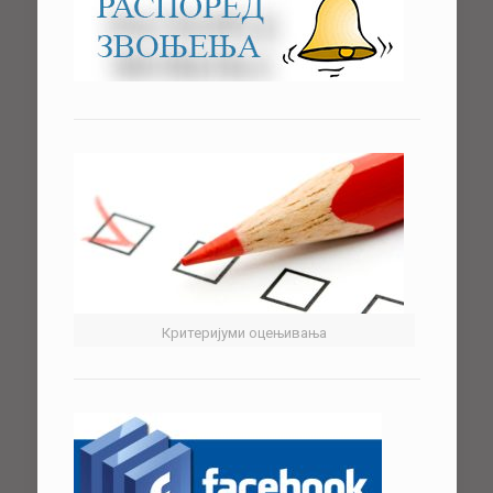
Критеријуми оцењивања