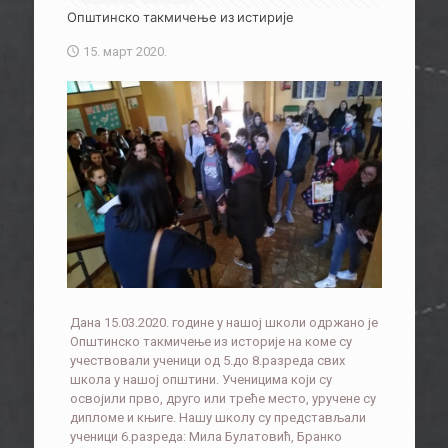
Општинско такмичење из истирије
15. март 2020.
Дана 15.03.2020. године у нашој школи одржано је
Општинско такмичење из историје на коме су
учествовали ученици од 5.до 8.разреда свих
школа у нашој општини. Ученицима који су
освојили прво, друго или треће место, уручене су
дипломе и књиге. Нашу школу су представљали
ученици 6.разреда: Мила Булатовић, Бранко