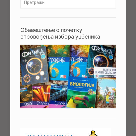
Обавештење о почетку
спровођења избора уџбеника