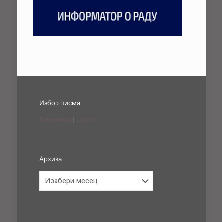
Избор писма
Ћирилица
|
Latinica
Архива
Архива