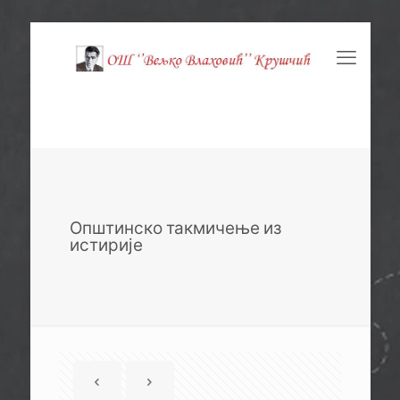
Општинско такмичење из
истирије