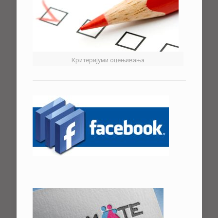
Критеријуми оцењивања