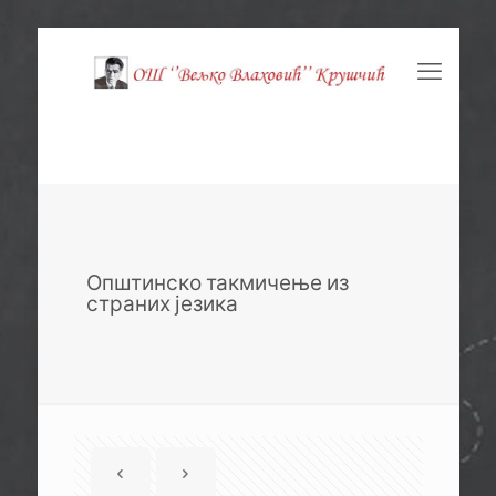
Општинско такмичење из
страних језика