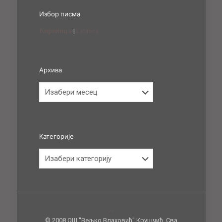
Избор писма
Ћирилица
|
Latinica
Архива
Архива
Категорије
Категорије
© 2008 ОШ ''Вељко Влаховић'' Крушчић. Сва