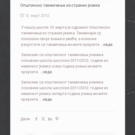
Општинско такмичење из страних језика
12. март 2012.
У нашој школи 10. марта је одржано Општинско
такмичење из страних језика. Такмичари су
показали своје знање и умеће, а коначне
резултате са такмичења можете преузети …
овде
.
Записник са општинског такмичења ученика
основних школа школске 2011/2012. године из
немачког језика осма година учења можете
преузети ….
овде
.
Записник са општинског такмичења ученика
основних школа школске 2011/2012. године из
немачког језика четврта година учења можете
преузети ….
овде
.
Дели