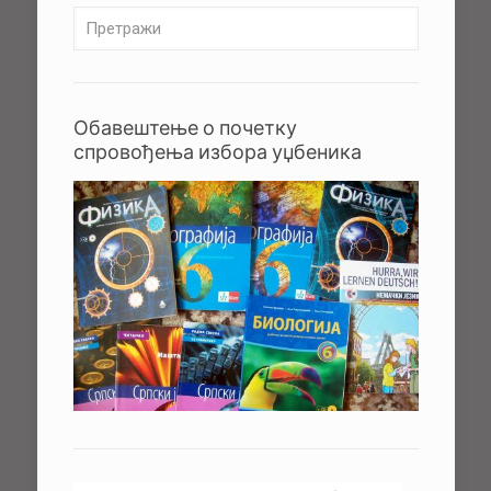
Обавештење о почетку
спровођења избора уџбеника