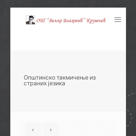
Општинско такмичење из
страних језика