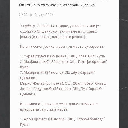
Општинско такмичење из страних језика
22. фебруар 2014.
У суботу, 22.02.2014. године, у нашој школи је
одржано Општинско такмичење из страних
језика (енглеског, немачког и руског).
Из енглеског језика, прва три места су заузели:
1. Сара Вртунски (39 поена), ОШ ,,Иса Бајић“ Кула
2. Мирјана Цекић (35 поена), ОШ ,,Петефи бригаде“
Кула
3. Марија Егић (34 поена), ОШ ,,Вук Караџић“
Црвенка
Мирко Желер (33 поена), ОШ ,,20 октобар“ Сивац
Јована Радуловић (32 поена), ОШ ,,Вук Караџић“
Црвенка
Из немачког језика су се на даље такмичење
пласирала само два места:
1. Арон Сремко (38 поена), ОШ ,,Петефи бригаде“
Кула