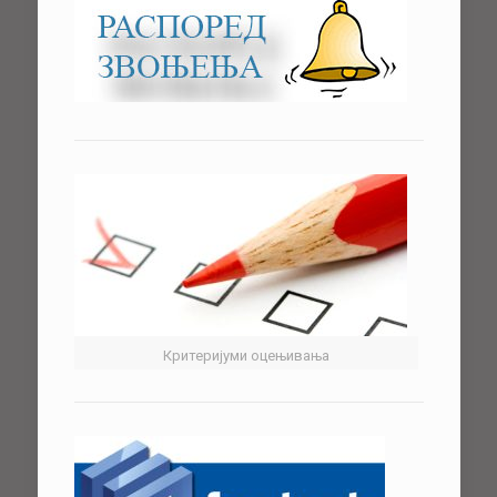
Критеријуми оцењивања