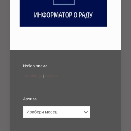
Избор писма
Ћирилица
|
Latinica
Архива
Архива