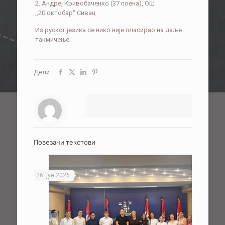
2. Андреј Кривобаченко (37 поена), ОШ
,,20.октобар“ Сивац
Из руског језика се нико није пласирао на даље
такмичење.
Дели
Повезани текстови
26. јун 2026.