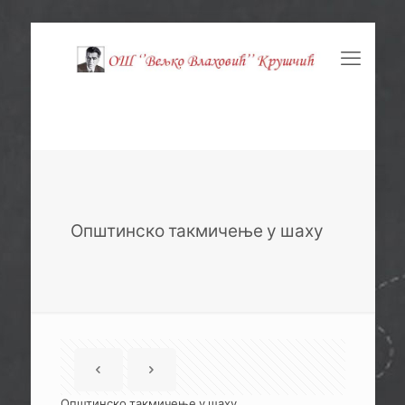
Општинско такмичење у шаху
Општинско такмичење у шаху