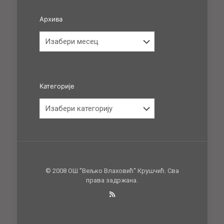
Архива
Архива
Категорије
Категорије
© 2008 ОШ ''Вељко Влаховић'' Крушчић. Сва
права задржана.