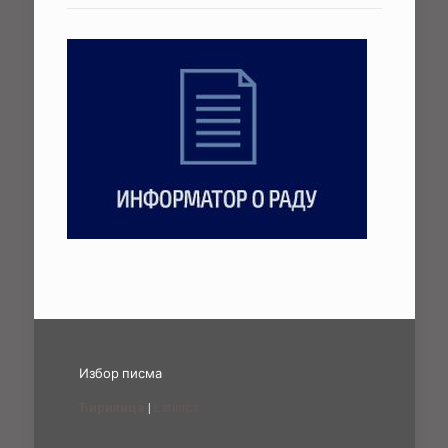
Избор писма
Ћирилица
|
Latinica