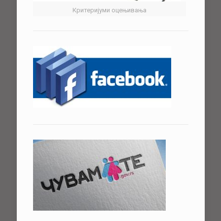
Критеријуми оцењивања