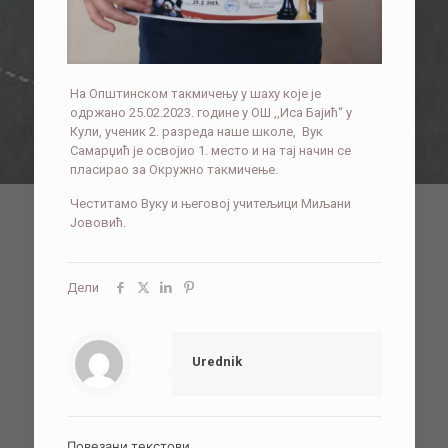
На Општинском такмичењу у шаху које је
одржано 25.02.2023. године у ОШ ,,Иса Бајић“ у
Кули, ученик 2. разреда наше школе, Вук
Самарџић је освојио 1. место и на тај начин се
пласирао за Окружно такмичење.
Честитамо Вуку и његовој учитељици Миљани
Јововић.
Дели
Urednik
Повезани текстови