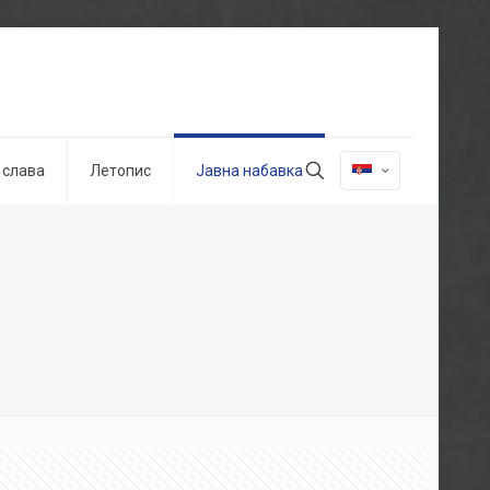
 слава
Летопис
Јавна набавка