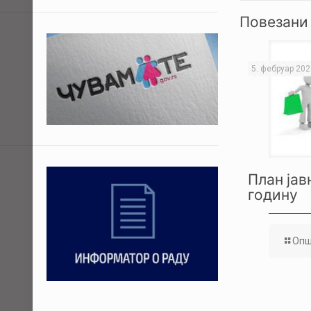
Повезани
5. фебруар 202
План јав
годину
Опш