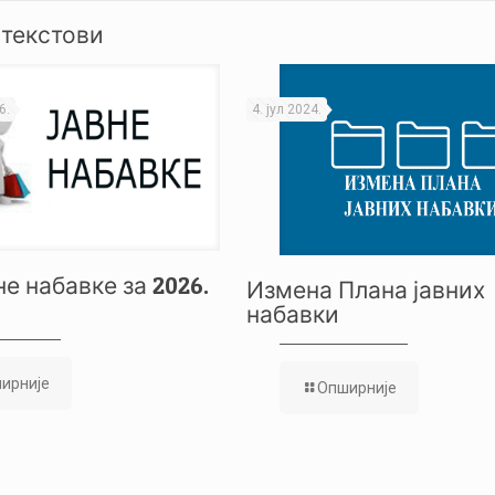
 текстови
6.
4. јул 2024.
не набавке за 2026.
Измена Плана јавних
набавки
ирније
Опширније