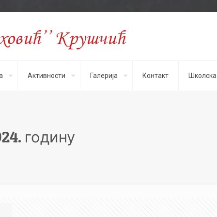
а
Активности
Галерија
Контакт
Школска
024. годину