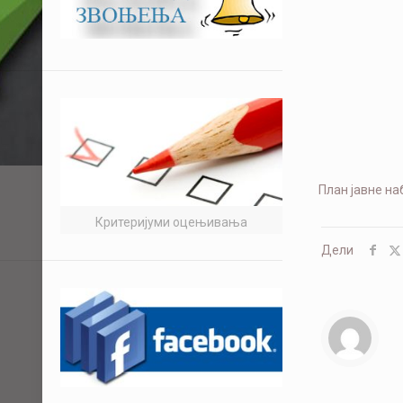
План јавне на
Критеријуми оцењивања
Дели