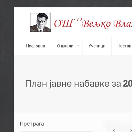
Насловна
О школи
Ученици
Настав
План јавне набавке за 2
Претрага