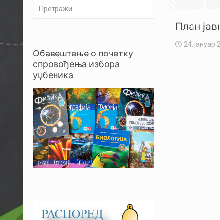
План јав
24. јануар 
Обавештење о почетку
спровођења избора
уџбеника