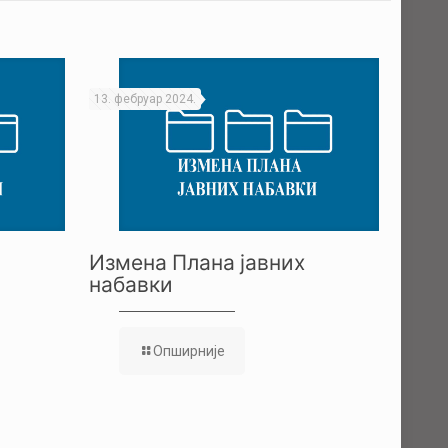
13. фебруар 2024.
Измена Плана јавних
набавки
Опширније