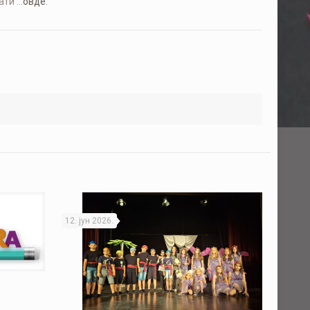
ати …
овде
.
12. јун 2026.