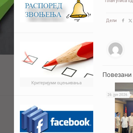
План уписа о
Дели
Повезани
Критеријуми оцењивања
26. јун 2026.