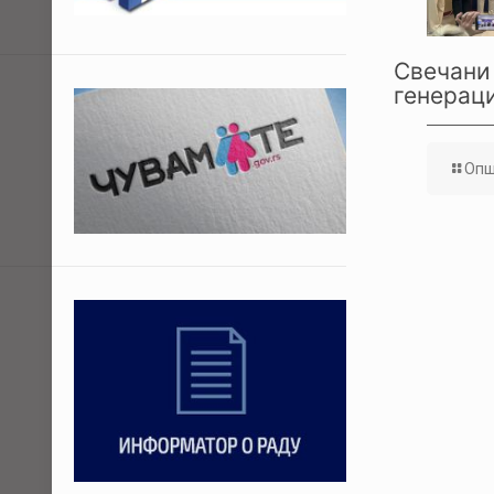
Свечани 
генераци
Опш