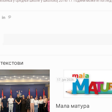
дељења у средње школе у школској 2016/17. години можете поглед
 текстови
17. јун 2026.
Мала матура