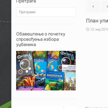
Претрага
План упи
12. мај 201
Обавештење о почетку
спровођења избора
уџбеника