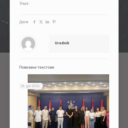
Баџа.
Дели
Urednik
Повезани текстови
26. јун 2026.