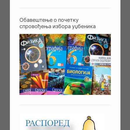
Обавештење о почетку
спровођења избора уџбеника