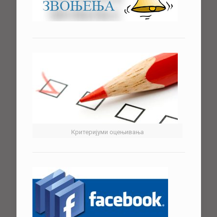
Критеријуми оцењивања