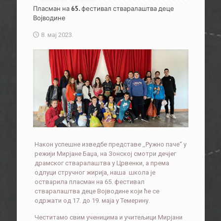
Пласман на 65. фестивал стваралаштва деце
Војводине
8. мај 2023.
Након успешне изведбе представе ,,Ружно паче“ у
режији Мирјане Баџа, на Зонској смотри дечјег
драмског стваралаштва у Црвенки, а према
одлуци стручног жирија, наша школа је
остварила пласман на 65. фестивал
стваралаштва деце Војводине који ће се
одржати од 17. до 19. маја у Темерину.
Честитамо свим ученицима и учитељици Мирјани