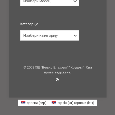
Категорије
Категорије
© 2008 ОШ ''Вељко Влаховић'' Крушчић. Сва
права задржана.
српски (ћир)
srpski (lat)
(
српски (lat)
)