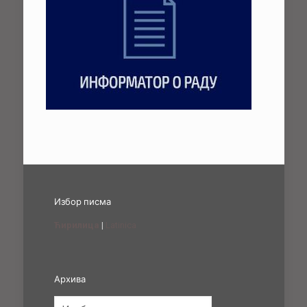
Избор писма
Ћирилица
|
Latinica
Архива
Архива