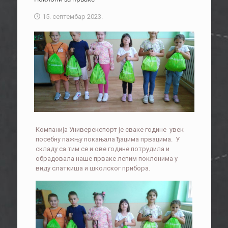
15. септембар 2023.
Компанија Универекспорт је сваке године увек
посебну пажњу покањала ђацима првацима. У
складу са тим се и ове године потрудила и
обрадовала наше прваке лепим поклонима у
виду слаткиша и школског прибора.