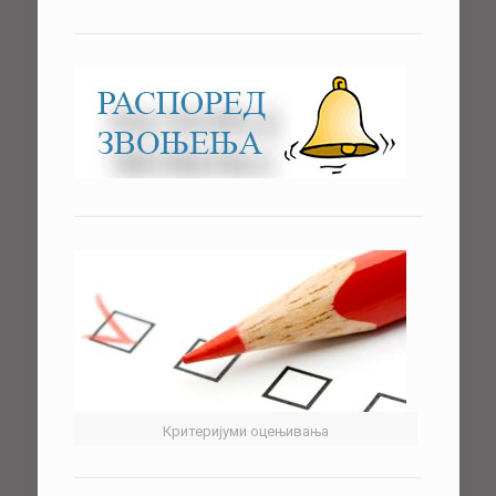
Критеријуми оцењивања