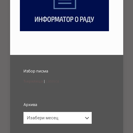
Избор писма
Ћирилица
|
Latinica
Архива
Архива