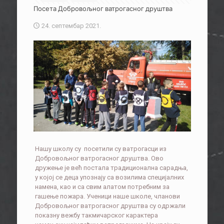
Посета Добровољног ватрогасног друштва
24. септембар 2021.
Нашу школу су посетили су ватрогасци из
Добровољног ватрогасног друштва. Ово
дружење је већ постала традиционална сарадња,
у којој се деца упознају са возилима специјалних
намена, као и са свим алатом потребним за
гашење пожара. Ученици наше школе, чланови
Добровољног ватрогасног друштва су одржали
показну вежбу такмичарског карактера