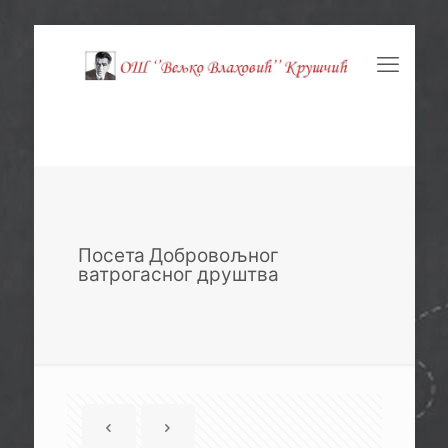
Посета Добровољног
ватрогасног друштва