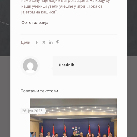
намењену најмлађим ватрогасцима. На крају су
наши ученици узели учешће у игри ,,Трка са
јајетом на кашики“.
Фото галерија
Дели
Urednik
Повезани текстови
26. јун 2026.