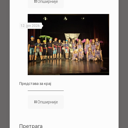
Опширније
12. јун 2026.
Представа за крај
Опширније
Претрага