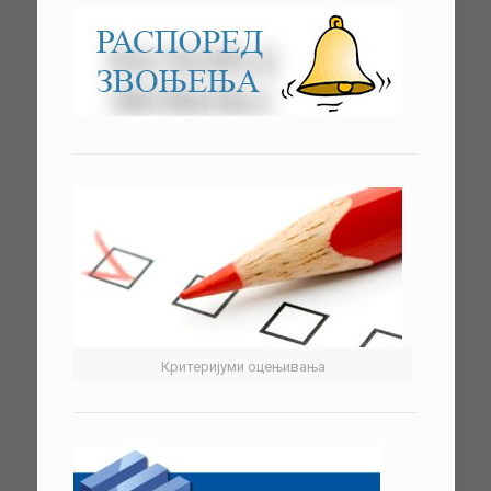
Критеријуми оцењивања