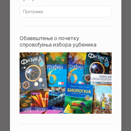
Обавештење о почетку
спровођења избора уџбеника