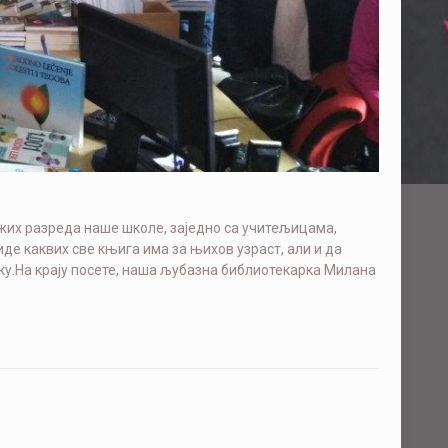
жих разреда наше школе, заједно са учитељицама,
де каквих све књига има за њихов узраст, али и да
ку.На крају посете, наша љубазна библиотекарка Милана