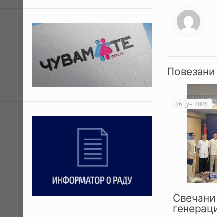
Повезани
26. јун 2026.
Свечани 
генераци