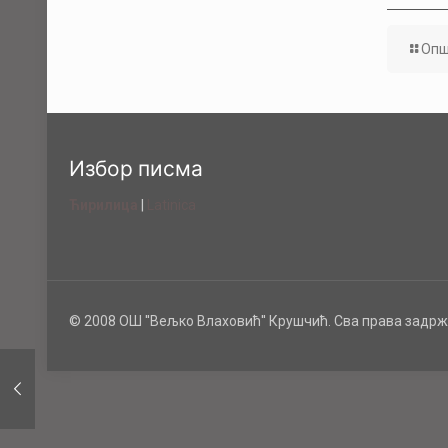
Опш
Избор писма
Ћирилица
|
Latinica
© 2008 ОШ ''Вељко Влаховић'' Крушчић. Сва права задрж