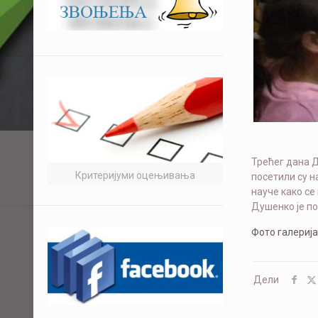
Трећег дана 
Критеријуми оцењивања
посетили су н
науче како се
Душенко је п
Фото галерија
Дели