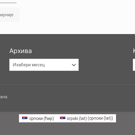
ирније
Архива
Архива
К
ана.
српски (ћир)
srpski (lat)
(
српски (lat)
)