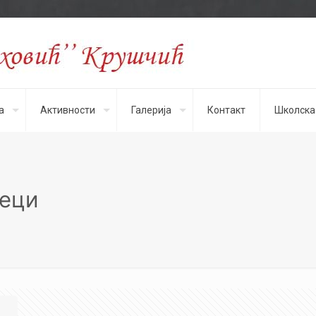
а
Активности
Галерија
Контакт
Школска
теци