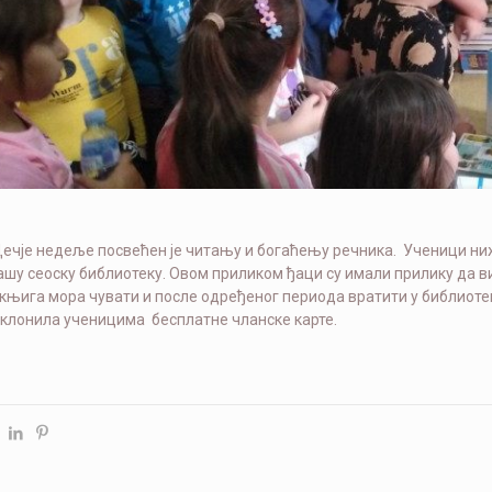
Дечје недеље посвећен је читању и богаћењу речника. Ученици ни
ашу сеоску библиотеку. Овом приликом ђаци су имали прилику да ви
 књига мора чувати и после одређеног периода вратити у библиоте
оклонила ученицима бесплатне чланске карте.