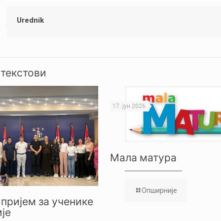
Urednik
 текстови
17. јун 2026.
Мала матура
Опширније
пријем за ученике
је