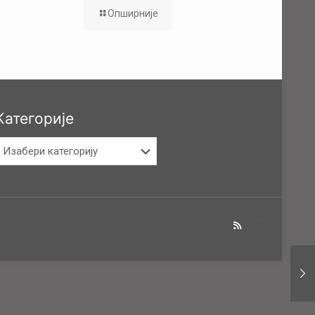
Опширније
Категорије
атегорије