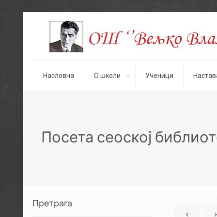
Насловна
О школи
Ученици
Настав
Посета сеоској библио
Претрага