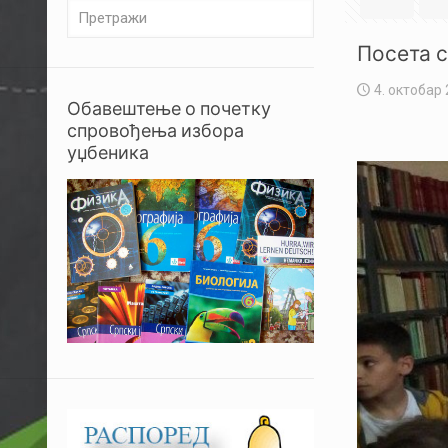
Посета с
4. октобар 
Обавештење о почетку
спровођења избора
уџбеника