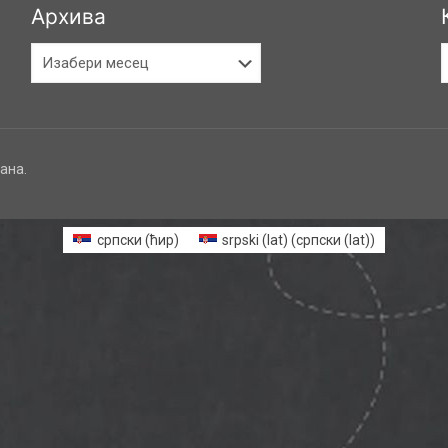
Архива
Архива
К
ана.
српски (ћир)
srpski (lat)
(
српски (lat)
)