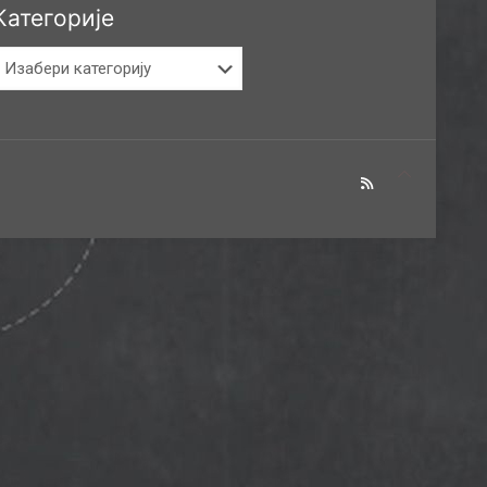
Категорије
атегорије