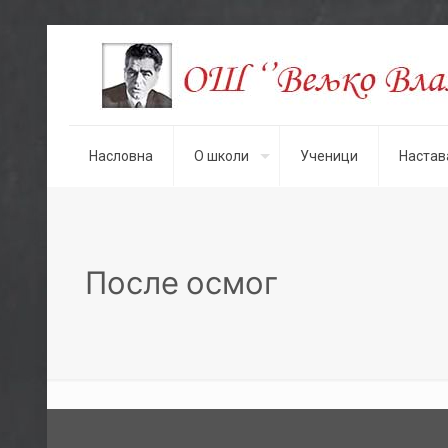
Насловна
О школи
Ученици
Настав
После осмог