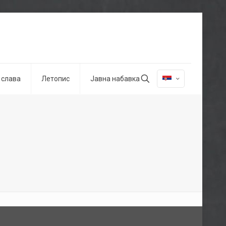
 слава
Летопис
Јавна набавка