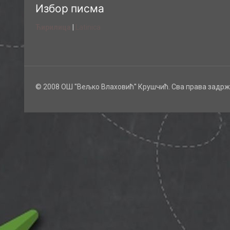
Избор писма
Ћирилица
|
Latinica
© 2008 ОШ ''Вељко Влаховић'' Крушчић. Сва права задрж