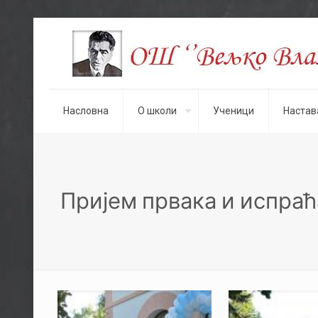
Насловна
О школи
Ученици
Настав
Пријем првака и испраћај