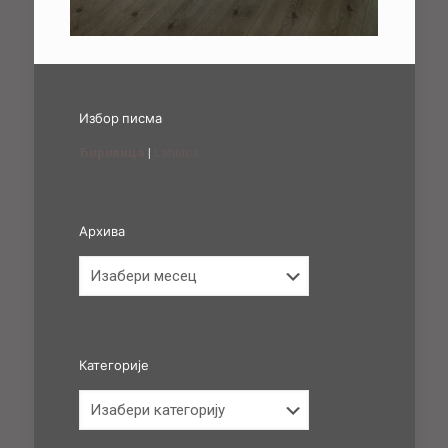
Избор писма
Ћирилица
|
Latinica
Архива
Архива
Категорије
Категорије