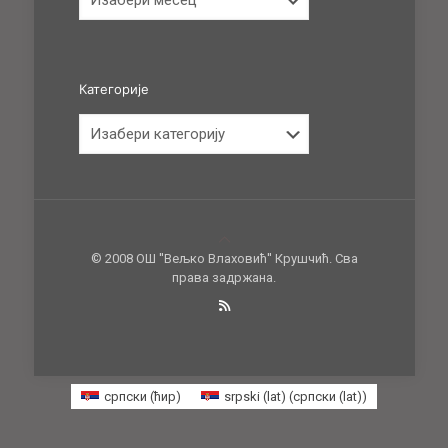
Категорије
Категорије
© 2008 ОШ ''Вељко Влаховић'' Крушчић. Сва
права задржана.
српски (ћир)
srpski (lat)
(
српски (lat)
)