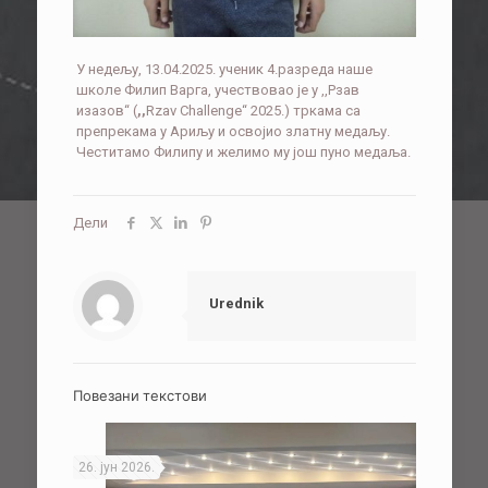
У недељу, 13.04.2025. ученик 4.разреда наше
школе Филип Варга, учествовао је у ,,Рзав
изазов“ (
,,
Rzav Challenge“ 2025.) тркама са
препрекама у Ариљу и освојио златну медаљу.
Честитамо Филипу и желимо му још пуно медаља.
Дели
Urednik
Повезани текстови
26. јун 2026.