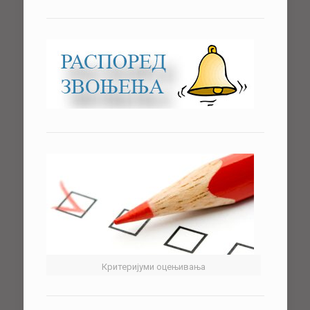
Критеријуми оцењивања