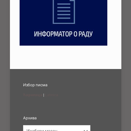
Избор писма
Ћирилица
|
Latinica
Архива
Архива