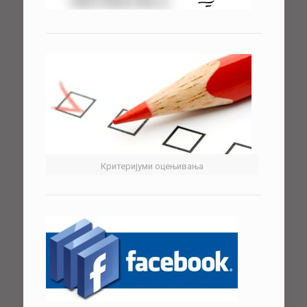
Критеријуми оцењивања