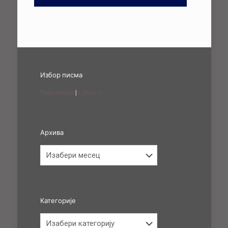
Избор писма
Ћирилица
|
Latinica
Архива
Архива
Категорије
Категорије