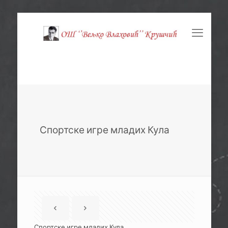
Спортске игре младих Кула
Спортске игре младих Кула