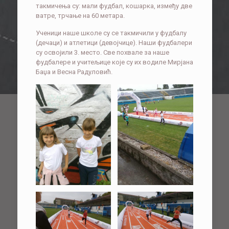
такмичења су: мали фудбал, кошарка, између две
ватре, трчање на 60 метара.
Ученици наше школе су се такмичили у фудбалу
(дечаци) и атлетици (девојчице). Наши фудбалери
су освојили 3. место. Све похвале за наше
фудбалере и учитељице које су их водиле Мирјана
Баџа и Весна Радуловић.