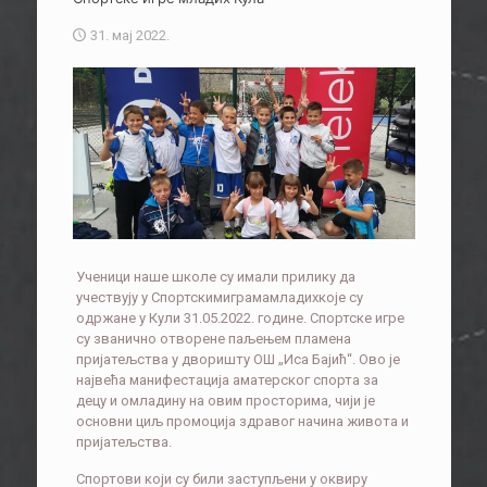
31. мај 2022.
Ученици наше школе су имали прилику да
учествују у Спортскимиграмамладихкоје су
одржане у Кули 31.05.2022. године. Спортске игре
су званично отворене паљењем пламена
пријатељства у дворишту ОШ „Иса Бајић“. Ово је
највећа манифестација аматерског спорта за
децу и омладину на овим просторима, чији је
основни циљ промоција здравог начина живота и
пријатељства.
Спортови који су били заступљени у оквиру