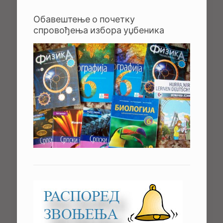
Обавештење о почетку
спровођења избора уџбеника