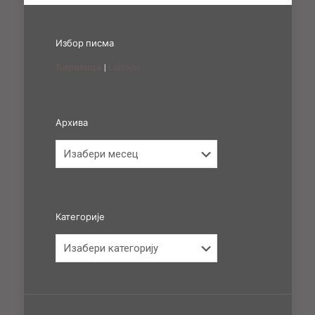
Избор писма
Ћирилица
|
Latinica
Архива
Архива
Категорије
Категорије