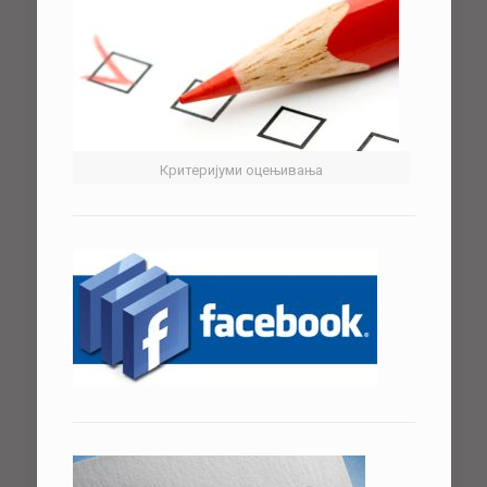
Критеријуми оцењивања