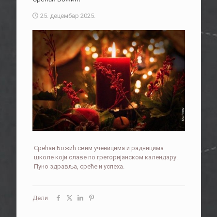
25. децембар 2025.
Срећан Божић свим ученицима и радницима
школе који славе по грегоријанском календару.
Пуно здравља, среће и успеха.
Дели