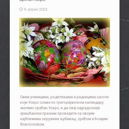
9. април 2023.
Свим ученицима, родитељима и радницима школе
који Ускрс славе по грегоријанском календару
желимо срећан Ускрс, и да овај најрадоснији
хришћански празник проведете са својим
најближима окружени љубављу, срећом и Божјим
благословом.