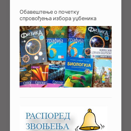
Обавештење о почетку
спровођења избора уџбеника