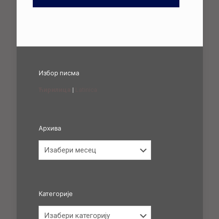
Избор писма
Ћирилица
|
Latinica
Архива
Архива
Категорије
Категорије