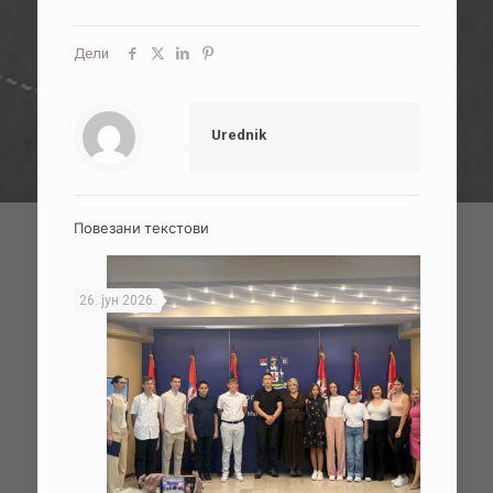
Дели
Urednik
Повезани текстови
26. јун 2026.