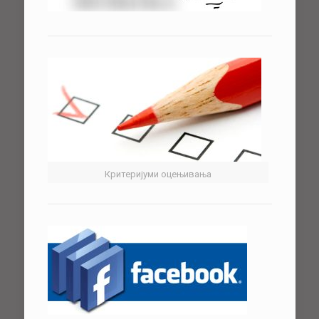
Критеријуми оцењивања