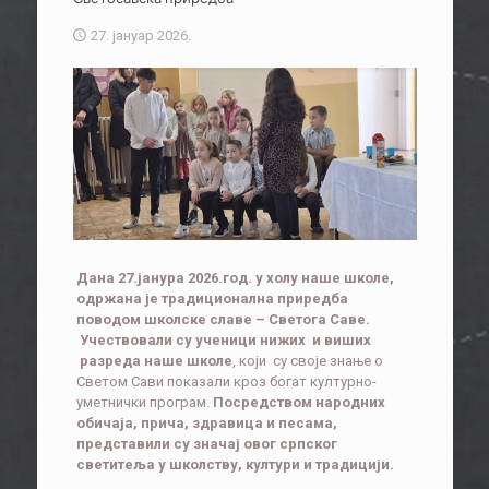
27. јануар 2026.
Дана 27.јанура 202
6
.год.
у холу наше школе,
одржана је традиционална
приредба
поводом школске славе – Светога Саве.
Учествовали су ученици
нижих
и
виших
разреда
наше школе
, који су своје знање о
Светом Сави показали кроз богат културно-
уметнички програм.
П
осредством народних
обичаја,
прича
, здравица
и песама,
п
редставили су значај
овог
српског
светитеља у школству, култури и традицији
.