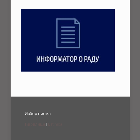
Избор писма
Ћирилица
|
Latinica