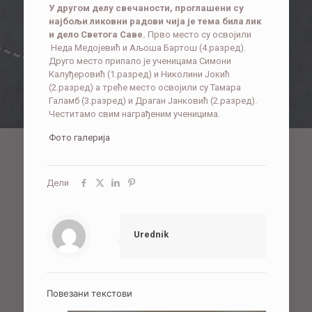
У другом делу свечаности, проглашени су
најбољи ликовни радови чија је тема била лик
и дело Светога Саве.
Прво место су освојили
Неда Медојевић и Аљоша Бартош (4.разред).
Друго место припало је ученицама Симони
Калуђеровић (1.разред) и Николини Јокић
(2.разред) а треће место освојили су Тамара
Галамб (3.разред) и Драган Јанковић (2.разред).
Честитамо свим награђеним ученицима.
Фото галерија
Дели
Urednik
Повезани текстови