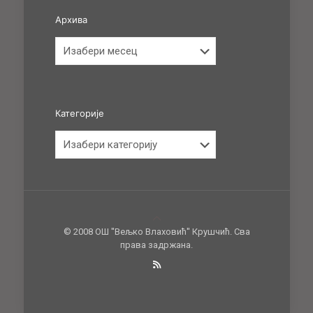
Архива
Архива
Категорије
Категорије
© 2008 ОШ ''Вељко Влаховић'' Крушчић. Сва
права задржана.