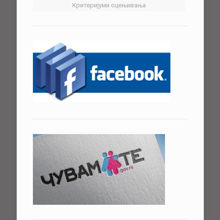
Критеријуми оцењивања