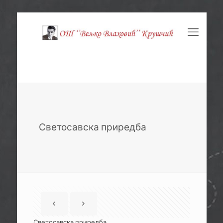
Светосавска приредба
Светосавска приредба