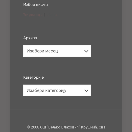
Избор писма
Ћирилица
|
Latinica
Архива
Архива
Категорије
Категорије
© 2008 ОШ ''Вељко Влаховић'' Крушчић. Сва