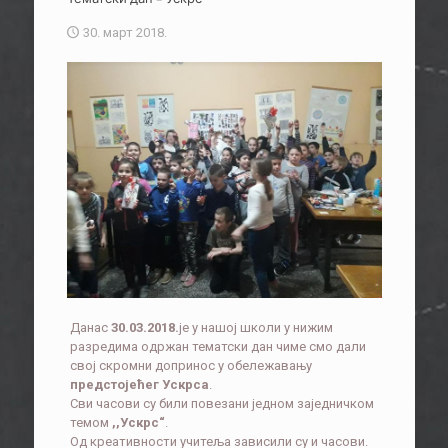
30. март 2018.
Данас
30
.
03
.201
8
.
је у нашој школи у нижим
разредима одржан тематски дан чиме смо дали
свој скромни допринос у обележавању
предстојећег Ускрса
.
Сви часови су били повезани једном заједничком
темом
,,
Ускрс
“
.
Од креативности учитеља зависили су и часови.