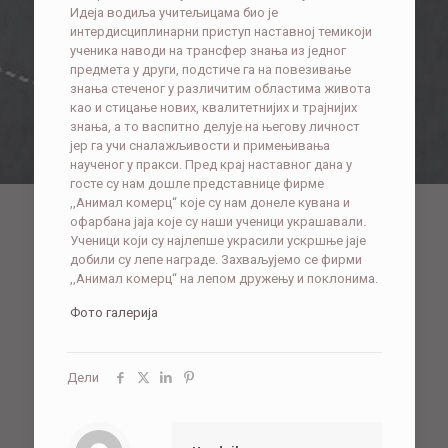
Идеја водиља учитељицама био је
интердисциплинарни приступ наставној темикоји
ученика наводи на трансфер знања из једног
предмета у други, подстиче га на повезивање
знања стеченог у различитим областима живота
као и стицање нових, квалитетнијих и трајнијих
знања, а то васпитно делује на његову личност
јер га учи сналажљивости и примењивања
наученог у пракси. Пред крај наставног дана у
госте су нам дошле представнице фирме
,,Анимал комерц“ које су нам донеле кувана и
офарбана јаја које су наши ученици украшавали.
Ученици који су најлепше украсили ускршње јаје
добили су лепе награде. Захваљујемо се фирми
,,Анимал комерц“ на лепом дружењу и поклонима.
Фото галерија
Дели