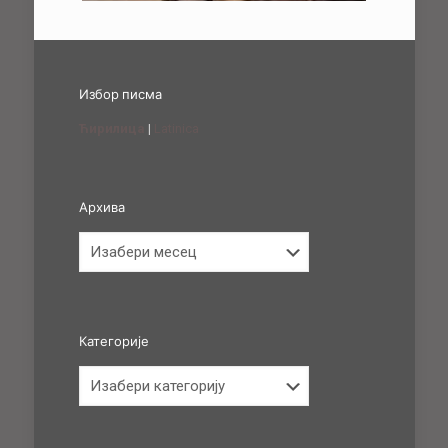
Избор писма
Ћирилица
|
Latinica
Архива
Архива
Категорије
Категорије