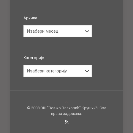
Архива
Архива
Категорије
Категорије
© 2008 ОШ ''Вељко Влаховић'' Крушчић. Сва
права задржана.