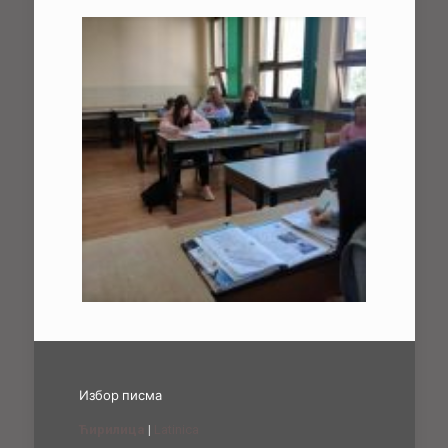
Избор писма
Ћирилица
|
Latinica