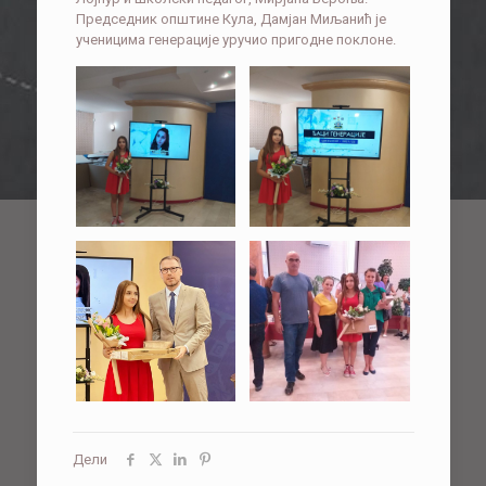
Председник општине Кула, Дамјан Миљанић је
ученицима генерације уручио пригодне поклоне.
Дели