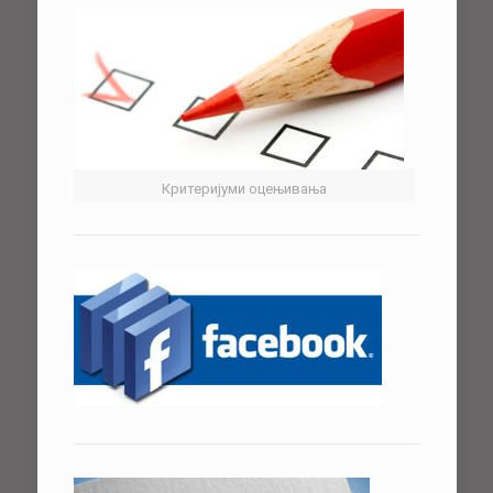
Критеријуми оцењивања