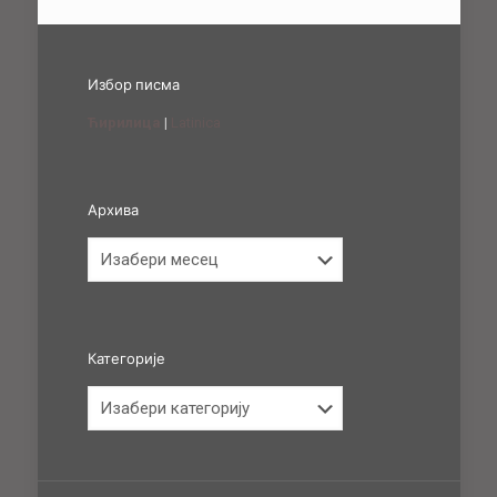
Избор писма
Ћирилица
|
Latinica
Архива
Архива
Категорије
Категорије