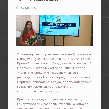
24. јун 2022.
У свечаној сали Скупштине општине Кула одржан
је пријем за ученика генерације 2021/2022 године.
Према Правилнику о избору „Ученика генерације“
и одлуком Наставничког већа наше школе за
Ученика генерације је изабрана ученица
8.
разреда
,
Стојка Лојпур. Поред одличног успеха
и примерног владања, Стојка је постизала успехе
на разним такмичењима на којима је
представљала нашу школу.
Пријему су, поред наше ученице генерације,
присуствовали и разредни старешина, Михајло
Лојпур и школски педагог, Мирјана Бероња.