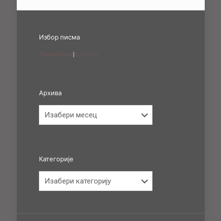
Избор писма
Ћирилица
|
Latinica
Архива
Архива
Категорије
Категорије