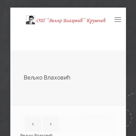
Вељко Влаховић
Вељко Влаховић