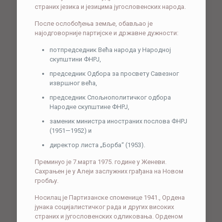
страних језика и језицима југословенских народа.
После ослобођења земље, обављао је
најодговорније партијске и државне дужности:
потпредседник Већа народа у Народној
скупштини ФНРЈ,
председник Одбора за просвету Савезног
извршног већа,
председник Спољнополитичког одбора
Народне скупштине ФНРЈ,
заменик министра иностраних послова ФНРЈ
(1951—1952) и
директор листа „Борба“ (1953).
Преминуо је 7.марта 1975. године у Женеви.
Сахрањен је у Алеји заслужних грађана на Новом
гробљу.
Носилац је Партизанске споменице 1941., Ордена
јунака социјалистичког рада и других високих
страних и југословенских одликовања. Орденом