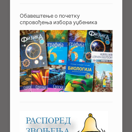
Обавештење о почетку
спровођења избора уџбеника