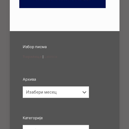
Избор писма
Ћирилица
|
Latinica
Архива
Архива
Категорије
Категорије