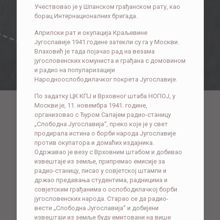
Учествовао је у Шпанском грађанском рату, као
борац Интернационалних бригада.
Априлски рат и окупација Краљевине
Југославије 1941.године затекли су га у Москви.
Влаховић је тада појачао рад на везама
југословенских комуниста и грађана с домовином
и радио на популаризацији
Народноослободилачког покрета Југославије.
По задатку ЦК КПЈ и Врховног штаба НОПОЈ, у
Москви је, 11. новембра 1941. године,
организовао с Ђуром Салајем радио-станицу
„Слободна Југославија“, преко које је у свет
продирала истина о борби народа Југославије
против окупатора и домаћих издајника.
Одржавао је везу с Врховним штабом и добивао
извештаје из земље, припремао емисије за
радио-станицу, писао у совјетској штампи и
држао предавања студентима, радницима и
совјетским грађанима о ослободилачкој борби
југословенских народа. Старао се да радио-
вести „Слободна Југославија“ и добијени
извештаји из земље буду емитовани на више