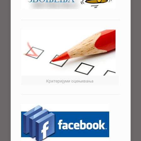
Критеријуми оцењивања