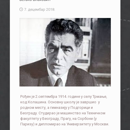
7. децембар 2018.
Рођен је 2.септембра 1914. године у селу Трмање,
код Колашина. Основну школу је завршио у
родном месту, а гимназију у Подгорици и
Београду. Студирао је машинство на Техничком
факултету у Београду, Прагу, на Сорбони (у
Паризу) и дипломирао на Универзитету у Москви.